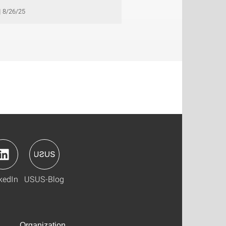
8/26/25
kedIn
USUS-Blog
Organization