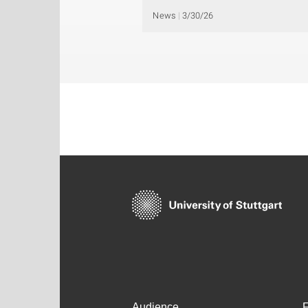
News
3/30/26
Audience
F