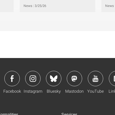
News
3/25/26
News
Facebook
Instagram
Bluesky
Mastodon
YouTube
Lin
ormalities
Services