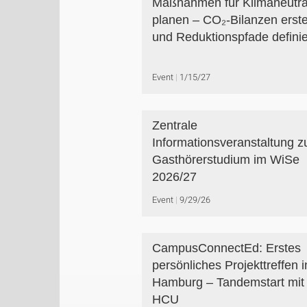
Maßnahmen für Klimaneutral
planen – CO₂-Bilanzen erste
und Reduktionspfade defini
Event
1/15/27
Zentrale
Informationsveranstaltung 
Gasthörerstudium im WiSe
2026/27
Event
9/29/26
CampusConnectEd: Erstes
persönliches Projekttreffen i
Hamburg – Tandemstart mit
HCU