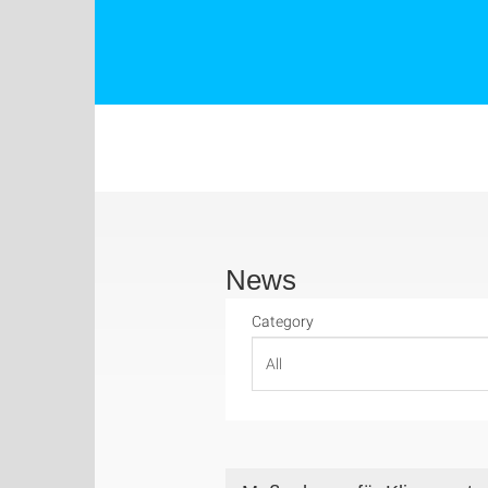
News
Category