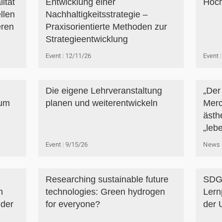
ität
Entwicklung einer
Hoch
llen
Nachhaltigkeitsstrategie –
eren
Praxisorientierte Methoden zur
Strategieentwicklung
Event
12/11/26
Event
Die eigene Lehrveranstaltung
„Der
zum
planen und weiterentwickeln
Merc
ästh
„leb
Event
9/15/26
News
Researching sustainable future
SDG-
n
technologies: Green hydrogen
Lern
 der
for everyone?
der U