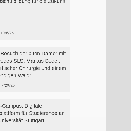
schulbildung für die Zukunft
10/6/26
 Besuch der alten Dame“ mit
edes SLS, Markus Söder,
etischer Chirurgie und einem
endigen Wald“
7/29/26
Campus: Digitale
plattform für Studierende an
niversität Stuttgart