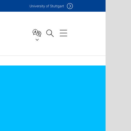
Uni
versity of Stuttgart
e