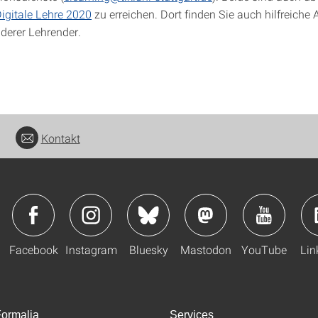
igitale Lehre 2020
zu erreichen. Dort finden Sie auch hilfreich
derer Lehrender.
Kontakt
Facebook
Instagram
Bluesky
Mastodon
YouTube
Lin
ormalia
Services