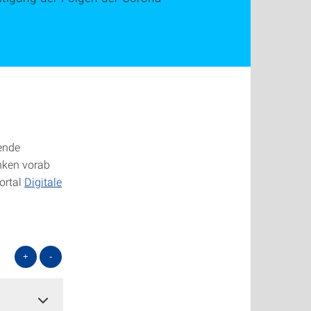
ende
anken vorab
ortal
Digitale
+
-