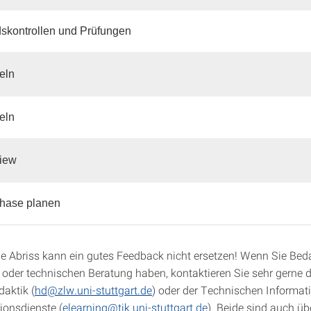
skontrollen und Prüfungen
eln
eln
iew
hase planen
e Abriss kann ein gutes Feedback nicht ersetzen! Wenn Sie Beda
 oder technischen Beratung haben, kontaktieren Sie sehr gerne
aktik (
hd@zlw.uni-stuttgart.de
) oder der Technischen Informat
onsdienste (
elearning@tik.uni-stuttgart.de
). Beide sind auch ü